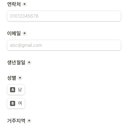
연락처
*
이메일
*
생년월일
*
성별
*
남
A
여
B
거주지역
*